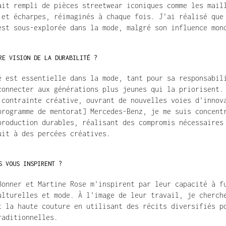
ait rempli de pièces streetwear iconiques comme les maill
 et écharpes, réimaginés à chaque fois. J'ai réalisé que 
est sous-explorée dans la mode, malgré son influence mon
RE VISION DE LA DURABILITÉ ?
é est essentielle dans la mode, tant pour sa responsabili
connecter aux générations plus jeunes qui la priorisent. 
 contrainte créative, ouvrant de nouvelles voies d'innova
programme de mentorat] Mercedes-Benz, je me suis concentr
production durables, réalisant des compromis nécessaires 
uit à des percées créatives.
S VOUS INSPIRENT ?
Bonner et Martine Rose m'inspirent par leur capacité à fu
ulturelles et mode. À l'image de leur travail, je cherche
t la haute couture en utilisant des récits diversifiés po
raditionnelles.