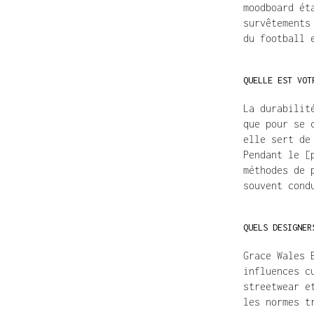
moodboard ét
survêtements
du football 
QUELLE EST VOT
La durabilit
que pour se 
elle sert de
Pendant le [
méthodes de 
souvent cond
QUELS DESIGNER
Grace Wales 
influences c
streetwear e
les normes t