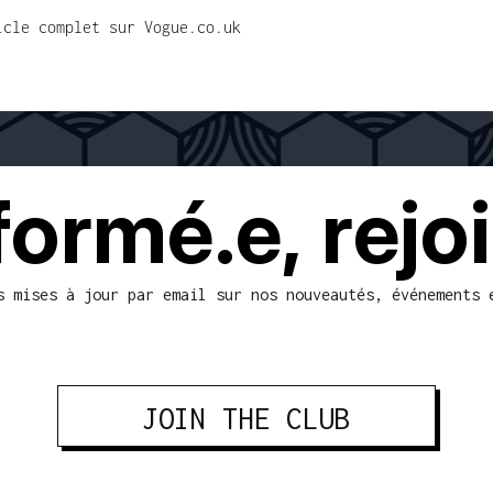
icle complet sur Vogue.co.uk
 SÉCURISÉ
LIVRAISON DANS LE MONDE
formé.e, rejo
s mises à jour par email sur nos nouveautés, événements 
JOIN THE CLUB