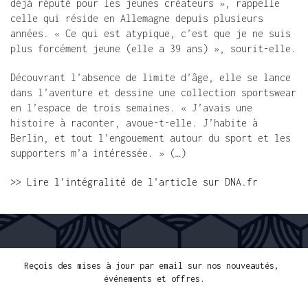
déjà réputé pour les jeunes créateurs », rappelle 
celle qui réside en Allemagne depuis plusieurs 
années. « Ce qui est atypique, c’est que je ne suis 
plus forcément jeune (elle a 39 ans) », sourit-elle.
Découvrant l’absence de limite d’âge, elle se lance 
dans l’aventure et dessine une collection sportswear 
en l’espace de trois semaines. « J’avais une 
histoire à raconter, avoue-t-elle. J’habite à 
Berlin, et tout l’engouement autour du sport et les 
supporters m’a intéressée. » (…)
>> Lire l'intégralité de l'article sur DNA.fr
LIVRAISON GRATUITE POUR PLUS 300€ D'ACHATS
PAYMENT FACILE
PAIEMENT
Reçois des mises à jour par email sur nos nouveautés, 
événements et offres.