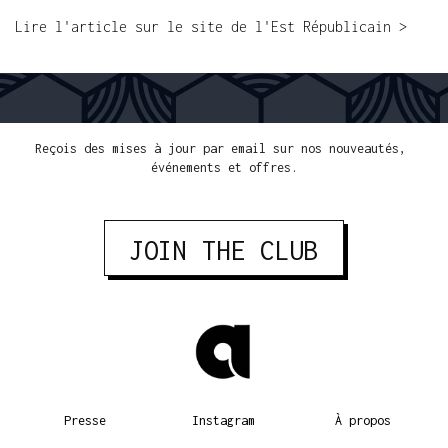
Lire l'article sur le site de l'Est Républicain >
LIVRAISON GRATUITE POUR PLUS 300€ D'ACHATS
PAYMENT FACILE
PAIEMENT
Reçois des mises à jour par email sur nos nouveautés, 
événements et offres.
JOIN THE CLUB
Presse
Instagram
À propos