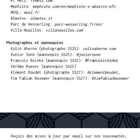
FC Metz: 
fcmetz.com
Mephisto: 
mephisto.com/en/mephisto-x-abseits-ofc
MOSL: 
mosl.fr
Olmetex: 
olmetex.it
Parc de Wesserling: 
parc-wesserling.fr/en/
Villa Noailles: 
villanoailles.com
Photographes et mannequins
Colin Aherne (photographe SS25): 
colinaherne.com
Junior Soné (mannequin SS25): 
@juniorsone
Francois Reinke (mannequin SS25): 
@francoisreinke
Jérôme Roeser (mannequin SS25)
Clément Boudet (photographe SS27): 
@clementboudet_
Tim Fabian Bezemer (mannequin SS27): 
@timfabianbezemer
LIVRAISON GRATUITE POUR PLUS 300€ D'ACHATS
PAYMENT FACILE
PAIEMENT
Reçois des mises à jour par email sur nos nouveautés, 